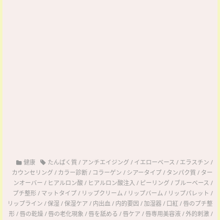
健康
たんぱく質
/
アンチエイジング
/
イエローベース
/
エラスチン
/
カウンセリング
/
カラー診断
/
コラーゲン
/
シアータイプ
/
タンパク質
/
ター
ンオーバー
/
ヒアルロン酸
/
ヒアルロン酸注入
/
ピーリング
/
ブルーベース
/
プチ整形
/
マットタイプ
/
リップクリーム
/
リップバーム
/
リップパレット
/
リップライン
/
保湿
/
保湿ケア
/
内出血
/
内的要因
/
加湿器
/
口紅
/
唇のプチ整
形
/
唇の乾燥
/
唇の老化現象
/
唇を舐める
/
唇ケア
/
唇専用美容液
/
外的刺激
/