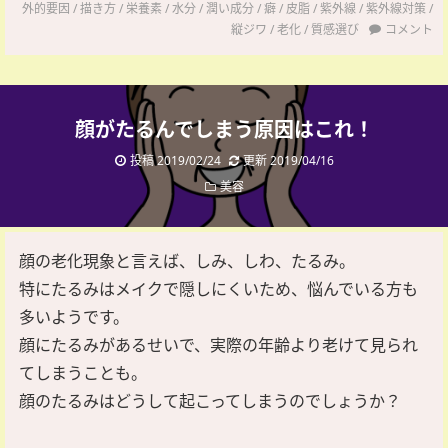
外的要因
/
描き方
/
栄養素
/
水分
/
潤い成分
/
癖
/
皮脂
/
紫外線
/
紫外線対策
/
縦ジワ
/
老化
/
質感選び
コメント
顔がたるんでしまう原因はこれ！
投稿 2019/02/24
更新 2019/04/16
美容
顔の老化現象と言えば、しみ、しわ、たるみ。
特にたるみはメイクで隠しにくいため、悩んでいる方も
多いようです。
顔にたるみがあるせいで、実際の年齢より老けて見られ
てしまうことも。
顔のたるみはどうして起こってしまうのでしょうか？