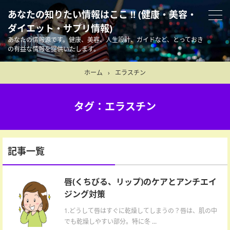
あなたの知りたい情報はここ !! (健康・美容・
ダイエット・サプリ情報)
あなたの情報源です。健康、美容、人生設計、ガイドなど、とっておき
の有益な情報を提供いたします。
ホーム
›
エラスチン
タグ：エラスチン
記事一覧
唇(くちびる、リップ)のケアとアンチエイ
ジング対策
1.どうして唇はすぐに乾燥してしまうの？唇は、肌の中
でも乾燥しやすい部分。特に冬 ...