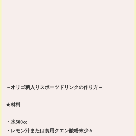
～オリゴ糖入りスポーツドリンクの作り方～
★
材料
・水
500
㏄
・レモン汁または食用クエン酸粉末少々