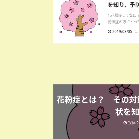
を知り、予防
1.花粉症ってな
花粉症の方にとって
2019/03/05
花粉症とは？ その対
状を知
投稿 20