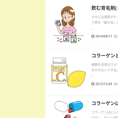
飲む育毛剤
カキには亜鉛がた
ク質を「髪の毛」
...
2014/06/17
コラーゲン
細胞を活性化させ
欠かせないですね
...
2012/12/29
コラーゲン
コラーゲンはとん
ラチン、ゼリー(増