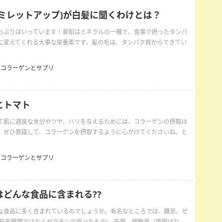
(ミレットアップ)が白髪に聞くわけとは？
っぷりはいっています！亜鉛はミネラルの一種で、食事で摂ったタンパ
に変えてくれる大事な栄養素です。髪の毛は、タンパク質からできてい
コラーゲンとサプリ
とトマト
て肌に適度な水分やツヤ、ハリを与えるためには、コラーゲンの摂取は
。ぜひ意識して、コラーゲンを摂取するように心がけてくださいね。と
コラーゲンとサプリ
はどんな食品に含まれる??
な食品に多く含まれているのでしょうか。有名なところでは、豚足、ゼ
粘多糖類ではなくゼラチンで作ったもの)、牛筋、鶏軟骨（唐揚げな ...