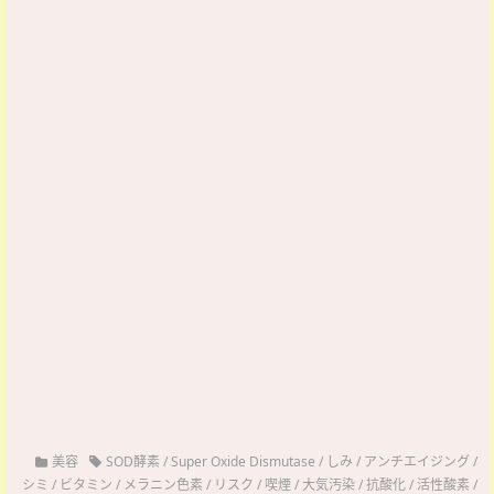
美容
SOD酵素
/
Super Oxide Dismutase
/
しみ
/
アンチエイジング
/
シミ
/
ビタミン
/
メラニン色素
/
リスク
/
喫煙
/
大気汚染
/
抗酸化
/
活性酸素
/