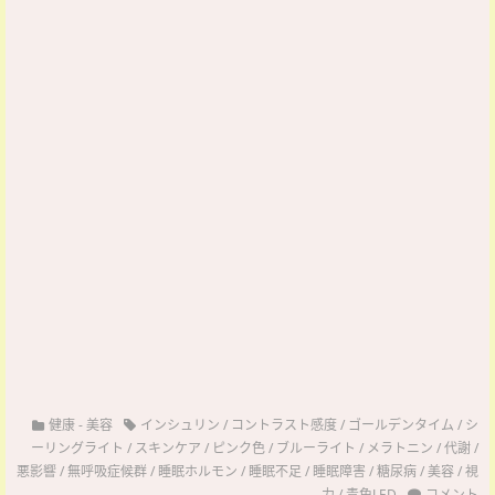
健康
-
美容
インシュリン
/
コントラスト感度
/
ゴールデンタイム
/
シ
ーリングライト
/
スキンケア
/
ピンク色
/
ブルーライト
/
メラトニン
/
代謝
/
悪影響
/
無呼吸症候群
/
睡眠ホルモン
/
睡眠不足
/
睡眠障害
/
糖尿病
/
美容
/
視
力
/
青色LED
コメント