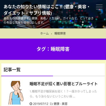
あなたの知りたい情報はここ !! (健康・美容・
ダイエット・サプリ情報)
あなたの情報源です。健康、美容、人生設計、ガイドなど、とっておき
の有益な情報を提供いたします。
ホーム
›
睡眠障害
タグ：睡眠障害
記事一覧
睡眠不足が招く悪い影響とブルーライト
1.睡眠不足が糖尿病を招く！？一度かかってしまった
ら、もう治らないというこわい病 ...
2019/07/12
健康
-
美容