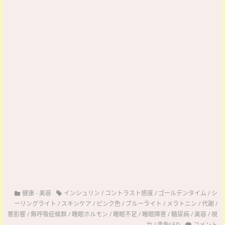
健康
-
美容
インシュリン
/
コントラスト感度
/
ゴールデンタイム
/
シ
ーリングライト
/
スキンケア
/
ピンク色
/
ブルーライト
/
メラトニン
/
代謝
/
悪影響
/
無呼吸症候群
/
睡眠ホルモン
/
睡眠不足
/
睡眠障害
/
糖尿病
/
美容
/
視
力
/
青色LED
コメント