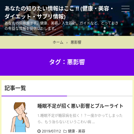
あなたの知りたい情報はここ !! (健康・美容・
ダイエット・サプリ情報)
あなたの情報源です。健康、美容、人生設計、ガイドなど、とっておき
の有益な情報を提供いたします。
ホーム
›
悪影響
タグ：悪影響
記事一覧
睡眠不足が招く悪い影響とブルーライト
1.睡眠不足が糖尿病を招く！？一度かかってしまった
ら、もう治らないというこわい病 ...
2019/07/12
健康
-
美容