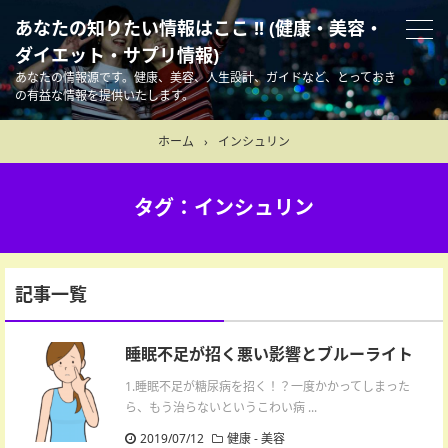
あなたの知りたい情報はここ !! (健康・美容・
ダイエット・サプリ情報)
あなたの情報源です。健康、美容、人生設計、ガイドなど、とっておき
の有益な情報を提供いたします。
ホーム
›
インシュリン
タグ：インシュリン
記事一覧
睡眠不足が招く悪い影響とブルーライト
1.睡眠不足が糖尿病を招く！？一度かかってしまった
ら、もう治らないというこわい病 ...
2019/07/12
健康
-
美容