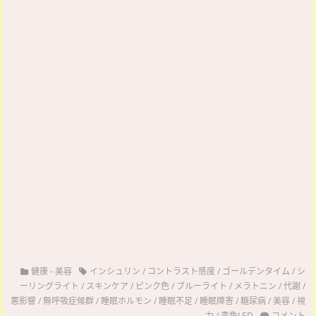
健康
-
美容
インシュリン
/
コントラスト感度
/
ゴールデンタイム
/
シ
ーリングライト
/
スキンケア
/
ピンク色
/
ブルーライト
/
メラトニン
/
代謝
/
悪影響
/
無呼吸症候群
/
睡眠ホルモン
/
睡眠不足
/
睡眠障害
/
糖尿病
/
美容
/
視
力
/
青色LED
コメント