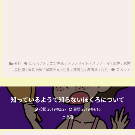
美容
ほくろ
/
メラニン色素
/
メラノサイト
/
メラノーマ
/
悪性
/
悪性
黒色腫
/
早期治療
/
早期発見
/
癌化
/
皮膚癌
/
皮膚科
/
良性
コメント
知っているようで知らないほくろについて
投稿 2019/02/27
更新 2019/04/16
美容