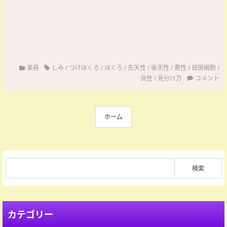
美容
しみ
/
つけほくろ
/
ほくろ
/
先天性
/
後天性
/
悪性
/
母斑細胞
/
良性
/
見分け方
コメント
ホーム
カテゴリー