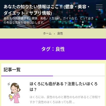
あなたの知りたい情報はここ !! (健康・美容・
ダイエット・サプリ情報)
あなたの情報源です。健康、美容、人生設計、ガイドなど、とっておき
の有益な情報を提供いたします。
ホーム
›
良性
タグ：良性
記事一覧
ほくろにも癌がある？注意したいほくろ
は？
ほくろには、良性のものと悪性のものがあるとご存知で
すか？良性のほくろはあっても問 ...