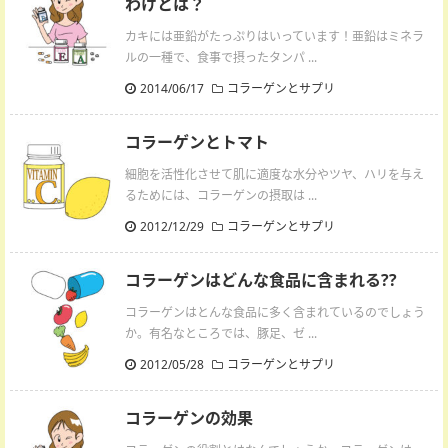
わけとは？
カキには亜鉛がたっぷりはいっています！亜鉛はミネラ
ルの一種で、食事で摂ったタンパ ...
2014/06/17
コラーゲンとサプリ
コラーゲンとトマト
細胞を活性化させて肌に適度な水分やツヤ、ハリを与え
るためには、コラーゲンの摂取は ...
2012/12/29
コラーゲンとサプリ
コラーゲンはどんな食品に含まれる??
コラーゲンはとんな食品に多く含まれているのでしょう
か。有名なところでは、豚足、ゼ ...
2012/05/28
コラーゲンとサプリ
コラーゲンの効果