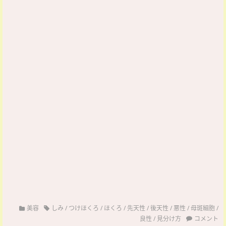
美容
しみ
/
つけほくろ
/
ほくろ
/
先天性
/
後天性
/
悪性
/
母斑細胞
/
良性
/
見分け方
コメント