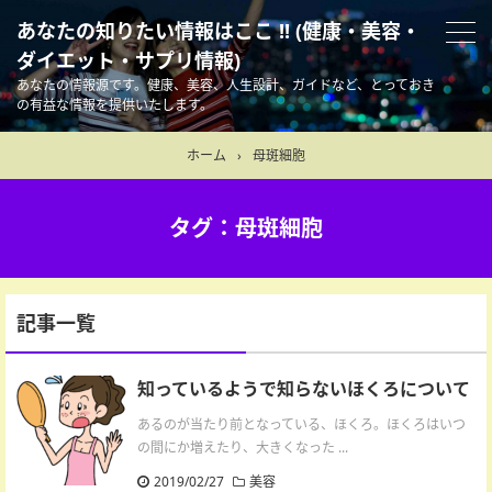
あなたの知りたい情報はここ !! (健康・美容・
ダイエット・サプリ情報)
あなたの情報源です。健康、美容、人生設計、ガイドなど、とっておき
の有益な情報を提供いたします。
ホーム
›
母斑細胞
タグ：母斑細胞
記事一覧
知っているようで知らないほくろについて
あるのが当たり前となっている、ほくろ。ほくろはいつ
の間にか増えたり、大きくなった ...
2019/02/27
美容