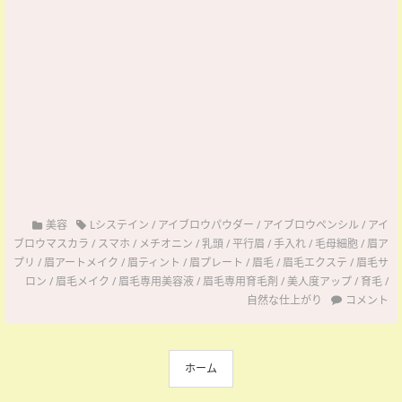
美容
Lシステイン
/
アイブロウパウダー
/
アイブロウペンシル
/
アイ
ブロウマスカラ
/
スマホ
/
メチオニン
/
乳頭
/
平行眉
/
手入れ
/
毛母細胞
/
眉ア
プリ
/
眉アートメイク
/
眉ティント
/
眉プレート
/
眉毛
/
眉毛エクステ
/
眉毛サ
ロン
/
眉毛メイク
/
眉毛専用美容液
/
眉毛専用育毛剤
/
美人度アップ
/
育毛
/
自然な仕上がり
コメント
ホーム