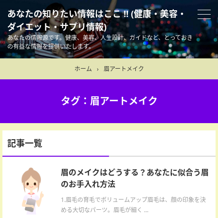
あなたの知りたい情報はここ !! (健康・美容・
ダイエット・サプリ情報)
あなたの情報源です。健康、美容、人生設計、ガイドなど、とっておき
の有益な情報を提供いたします。
ホーム
›
眉アートメイク
タグ：眉アートメイク
記事一覧
眉のメイクはどうする？あなたに似合う眉
のお手入れ方法
1.眉毛の育毛でボリュームアップ眉毛は、顔の印象を決
める大切なパーツ。眉毛が細く ...