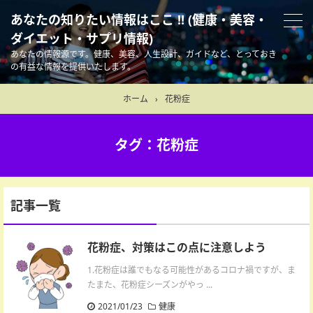
あなたの知りたい情報はここ !! (健康・美容・
ダイエット・サプリ情報)
あなたの情報源です。健康、美容、人生設計、ガイドなど、とっておき
の有益な情報を提供いたします。
ホーム
›
花粉症
タグ：花粉症
記事一覧
花粉症、対策はこの点に注意しよう
1.花粉症は誰でもなる可能性があるコロナ禍ですが、ま
たまた、花粉症シーズンがやっ ...
2021/01/23
健康