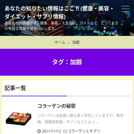
あなたの知りたい情報はここ !! (健康・美容・
ダイエット・サプリ情報)
あなたの情報源です。健康、美容、人生設計、ガイドなど、とっておき
の有益な情報を提供いたします。
ホーム
›
加齢
タグ：加齢
記事一覧
コラーゲンの秘密
コラーゲンは皮膚に最も多く存在していますが、紫外
線、電離放射線、オゾンなどによっ ...
2011/11/12
コラーゲンとサプリ